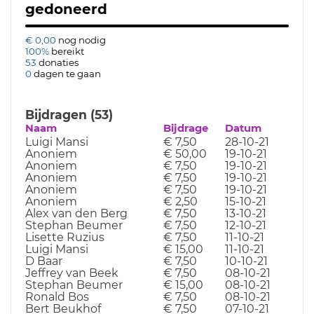
gedoneerd
€ 0,00
nog nodig
100%
bereikt
53
donaties
0
dagen te gaan
Bijdragen (53)
Naam
Bijdrage
Datum
Luigi Mansi
€ 7,50
28-10-21
Anoniem
€ 50,00
19-10-21
Anoniem
€ 7,50
19-10-21
Anoniem
€ 7,50
19-10-21
Anoniem
€ 7,50
19-10-21
Anoniem
€ 2,50
15-10-21
Alex van den Berg
€ 7,50
13-10-21
Stephan Beumer
€ 7,50
12-10-21
Lisette Ruzius
€ 7,50
11-10-21
Luigi Mansi
€ 15,00
11-10-21
D Baar
€ 7,50
10-10-21
Jeffrey van Beek
€ 7,50
08-10-21
Stephan Beumer
€ 15,00
08-10-21
Ronald Bos
€ 7,50
08-10-21
Bert Beukhof
€ 7,50
07-10-21