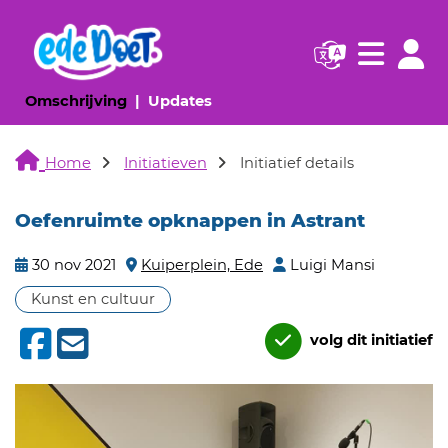
Navigatie websi
Navigatie
(huidige pagina)
(huidige pagina)
Omschrijving
Updates
Home
Initiatieven
Initiatief details
Oefenruimte opknappen in Astrant
30 nov 2021
Kuiperplein, Ede
Luigi Mansi
Kunst en cultuur
volg dit initiatief