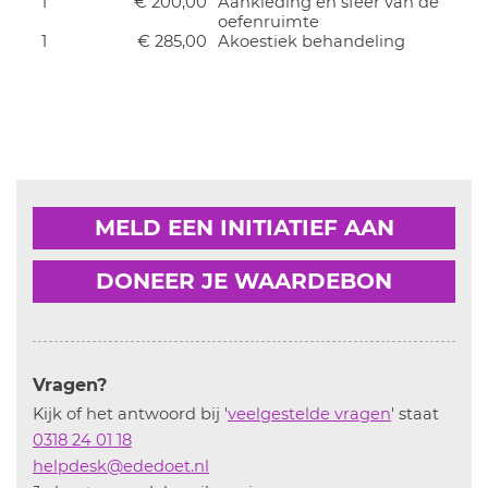
1
€ 200,00
Aankleding en sfeer van de
oefenruimte
1
€ 285,00
Akoestiek behandeling
MELD EEN INITIATIEF AAN
DONEER JE WAARDEBON
Vragen?
Kijk of het antwoord bij '
veelgestelde vragen
' staat
0318 24 01 18
helpdesk@ededoet.nl