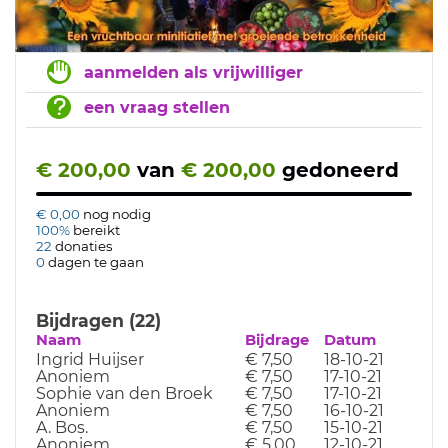
aanmelden als vrijwilliger
een vraag stellen
€ 200,00
van
€ 200,00
gedoneerd
€ 0,00
nog nodig
100%
bereikt
22
donaties
0
dagen te gaan
Bijdragen (22)
Naam
Bijdrage
Datum
Ingrid Huijser
€ 7,50
18-10-21
Anoniem
€ 7,50
17-10-21
Sophie van den Broek
€ 7,50
17-10-21
Anoniem
€ 7,50
16-10-21
A. Bos.
€ 7,50
15-10-21
Anoniem
€ 5,00
12-10-21