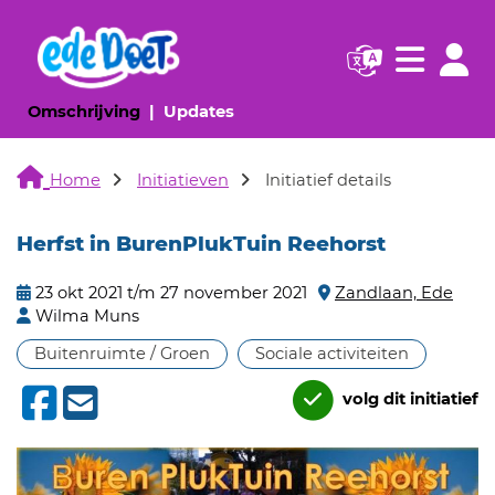
Navigatie websi
Navigatie
(huidige pagina)
(huidige pagina)
Omschrijving
Updates
Home
Initiatieven
Initiatief details
Herfst in BurenPlukTuin Reehorst
23 okt 2021 t/m 27 november 2021
Zandlaan, Ede
Wilma Muns
Buitenruimte / Groen
Sociale activiteiten
volg dit initiatief