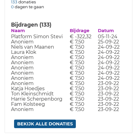
133
donaties
0
dagen te gaan
Bijdragen (133)
Naam
Bijdrage
Datum
Platform Simon Stevi
€ -322,32
05-11-24
Anoniem
€ 7,50
25-09-22
Niels van Maanen
€ 7,50
24-09-22
Laura Klok
€ 7,50
24-09-22
Anoniem
€ 7,50
24-09-22
Anoniem
€ 7,50
24-09-22
Anoniem
€ 7,50
24-09-22
Anoniem
€ 7,50
24-09-22
Anoniem
€ 7,50
24-09-22
Anoniem
€ 7,50
23-09-22
Katja Hoedjes
€ 7,50
23-09-22
Ton Kleinschmidt
€ 7,50
23-09-22
Harrie Scherpenborg
€ 7,50
23-09-22
Fam Kolsteeg
€ 7,50
23-09-22
Anoniem
€ 7,50
23-09-22
BEKIJK ALLE DONATIES