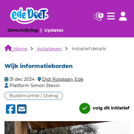
Navigatie websi
Navigatie
(huidige pagina)
(huidige pagina)
Omschrijving
Updates
Home
Initiatieven
Initiatief details
Wijk informatieborden
31 dec 2024
Didi Rooslaan, Ede
Platform Simon Stevin
Buitenruimte / Overig
volg dit initiatief