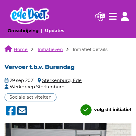
Navigatie websi
Navigatie
(huidige pagina)
(huidige pagina)
Omschrijving
Updates
Home
Initiatieven
Initiatief details
Vervoer t.b.v. Burendag
29 sep 2021
Sterkenburg, Ede
Werkgroep Sterkenburg
Sociale activiteiten
volg dit initiatief