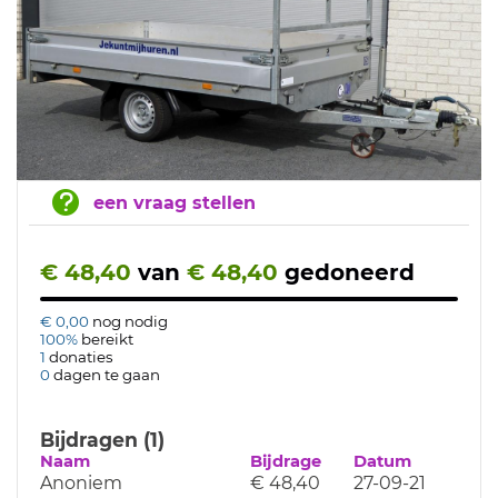
een vraag stellen
€ 48,40
van
€ 48,40
gedoneerd
€ 0,00
nog nodig
100%
bereikt
1
donaties
0
dagen te gaan
Bijdragen (1)
Naam
Bijdrage
Datum
Anoniem
€ 48,40
27-09-21