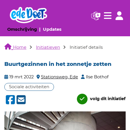
Navigatie websi
Navigatie
(huidige pagina)
(huidige pagina)
Omschrijving
Updates
Home
Initiatieven
Initiatief details
Buurtgezinnen in het zonnetje zetten
19 mrt 2022
Stationsweg, Ede
Ilse Bothof
Sociale activiteiten
volg dit initiatief