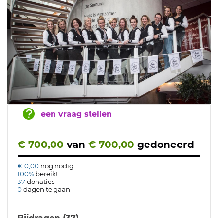
een vraag stellen
€ 700,00
van
€ 700,00
gedoneerd
€ 0,00
nog nodig
100%
bereikt
37
donaties
0
dagen te gaan
Bijdragen (37)