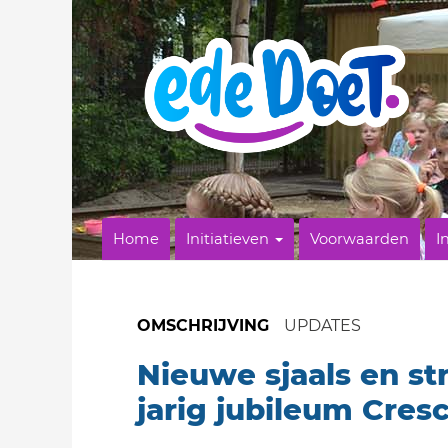
Home
Initiatieven
Voorwaarden
I
OMSCHRIJVING
UPDATES
Nieuwe sjaals en s
jarig jubileum Cres