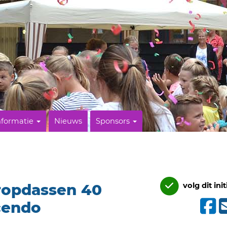
nformatie
Nieuws
Sponsors
tropdassen 40
volg dit init
cendo