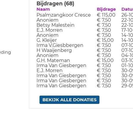
Bijdragen (68)
Naam
Bijdrage
Dat
Psalmzangkoor Cresce
€ 115,00
26-1
Anoniem
€ 7,50
22-1
Betsy Malestein
€ 7,50
22-1
E.J. Morren
€ 7,50
17-10
Anoniem
€ 7,50
14-1
G. Kleijer
€ 15,00
14-1
Irma V.Giesbbergen
€ 7,50
07-1
H Waaijenberg
€ 7,50
07-1
eding
Anoniem
€ 7,50
04-1
G.H. Mateman
€ 15,00
03-1
Irma Van Giesbergen
€ 7,50
01-1
E.J. Morren
€ 7,50
30-0
Irma Van Giesbergen
€ 7,50
30-0
Irma Van Giesbergen
€ 7,50
30-0
Irma Van Giesbergen
€ 7,50
29-0
BEKIJK ALLE DONATIES