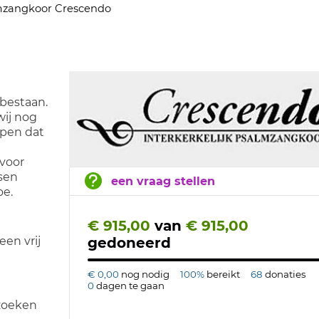
mzangkoor Crescendo
 bestaan.
wij nog
open dat
voor
sen
een vraag stellen
oe.
€ 915,00
van
€ 915,00
en vrij
gedoneerd
€ 0,00
nog nodig
100%
bereikt
68
donaties
0
dagen te gaan
ezoeken