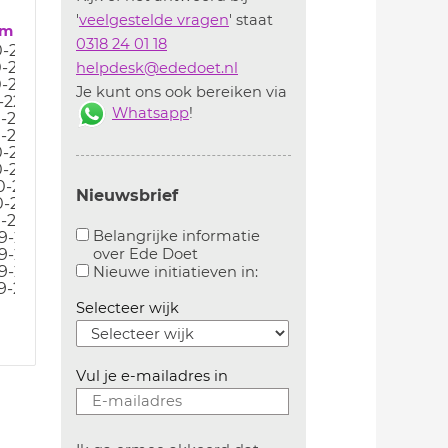
'
veelgestelde vragen
' staat
um
0318 24 01 18
0-22
0-22
helpdesk@ededoet.nl
0-22
Je kunt ons ook bereiken via
-22
Whatsapp
!
0-22
0-22
0-22
0-22
0-22
Nieuwsbrief
0-22
0-22
Belangrijke informatie
9-22
over Ede Doet
9-22
Aanvinken om belangrijke informatie over ededoe
Aanvinken om informatie 
9-22
Nieuwe initiatieven in:
9-22
Selecteer wijk
Vul je e-mailadres in