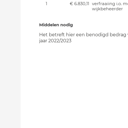
1
€ 6.830,11
verfraaiing i.o. m
wijkbeheerder
Middelen nodig
Het betreft hier een benodigd bedrag 
jaar 2022/2023