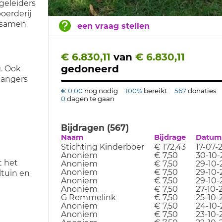
geleiders
oerderij
r samen
een vraag stellen
€ 6.830,11
van
€ 6.830,11
gedoneerd
. Ook
gangers
€ 0,00
nog nodig
100%
bereikt
567
donaties
0
dagen te gaan
Bijdragen (567)
Naam
Bijdrage
Datum
Stichting Kinderboer
€ 172,43
17-07-
Anoniem
€ 7,50
30-10-
t het
Anoniem
€ 7,50
29-10-
Anoniem
€ 7,50
29-10-
ltuin en
Anoniem
€ 7,50
29-10-
Anoniem
€ 7,50
27-10-
G Remmelink
€ 7,50
25-10-
Anoniem
€ 7,50
24-10-
Anoniem
€ 7,50
23-10-