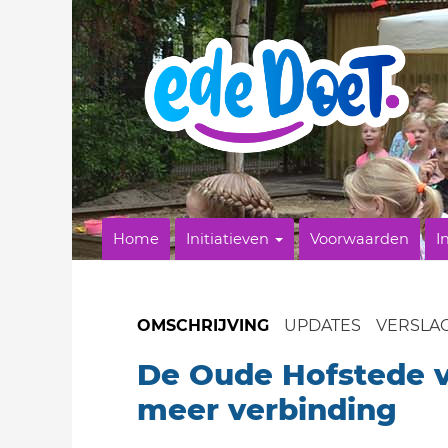
Home
Initiatieven
Voorwaarden
I
OMSCHRIJVING
UPDATES
VERSLA
De Oude Hofstede 
meer verbinding