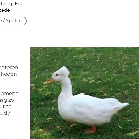
tweg, Ede
stede
 / Spelen
beteren
jkheden
e groene
aag zo
it te
ud /