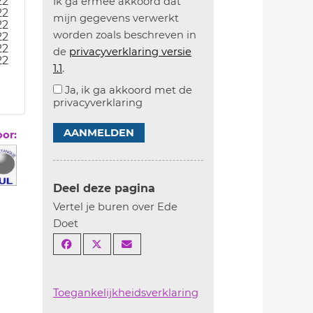
22
Ik ga ermee akkoord dat
22
mijn gegevens verwerkt
22
worden zoals beschreven in
22
22
de
privacyverklaring versie
22
1.1
.
Ja, ik ga akkoord met de
privacyverklaring
AANMELDEN
oor:
Deel deze pagina
Vertel je buren over Ede
Doet
Toegankelijkheidsverklaring