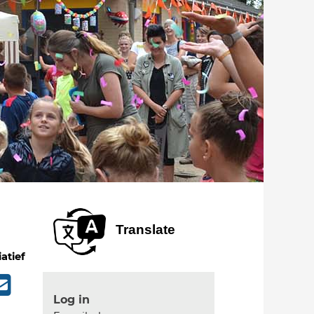
Translate
iatief
Log in