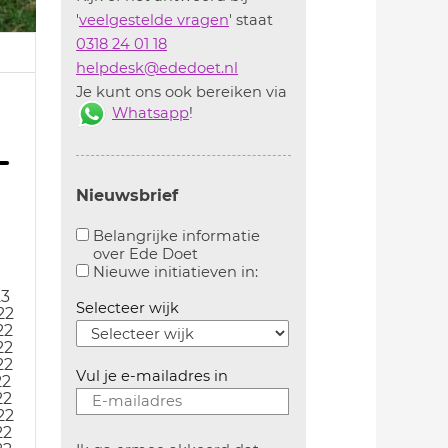
'
veelgestelde vragen
' staat
0318 24 01 18
helpdesk@ededoet.nl
Je kunt ons ook bereiken via
Whatsapp
!
Nieuwsbrief
Belangrijke informatie
over Ede Doet
Aanvinken om belangrijke informatie over ededoe
Aanvinken om informatie 
Nieuwe initiatieven in:
23
Selecteer wijk
22
22
22
22
Vul je e-mailadres in
22
22
22
22