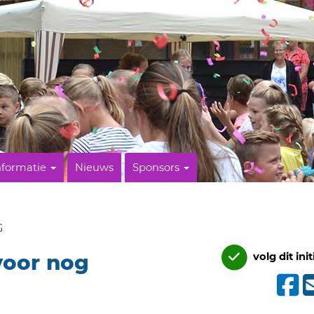
nformatie
Nieuws
Sponsors
G
voor nog
volg dit init