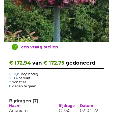
een vraag stellen
€ 172,94
van
€ 172,75
gedoneerd
€ -0,19
nog nodig
100%
bereikt
7
donaties
0
dagen te gaan
Bijdragen (7)
Naam
Bijdrage
Datum
Anoniem
€ 7,50
02-04-22