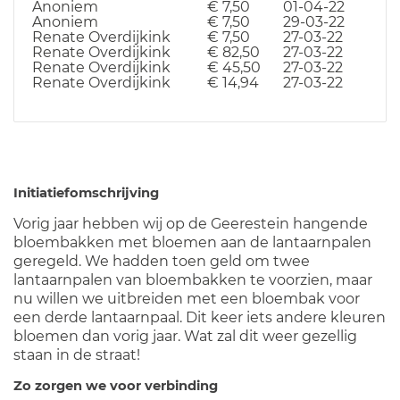
Anoniem
€ 7,50
01-04-22
Anoniem
€ 7,50
29-03-22
Renate Overdijkink
€ 7,50
27-03-22
Renate Overdijkink
€ 82,50
27-03-22
Renate Overdijkink
€ 45,50
27-03-22
Renate Overdijkink
€ 14,94
27-03-22
Initiatiefomschrijving
Vorig jaar hebben wij op de Geerestein hangende
bloembakken met bloemen aan de lantaarnpalen
geregeld. We hadden toen geld om twee
lantaarnpalen van bloembakken te voorzien, maar
nu willen we uitbreiden met een bloembak voor
een derde lantaarnpaal. Dit keer iets andere kleuren
bloemen dan vorig jaar. Wat zal dit weer gezellig
staan in de straat!
Zo zorgen we voor verbinding