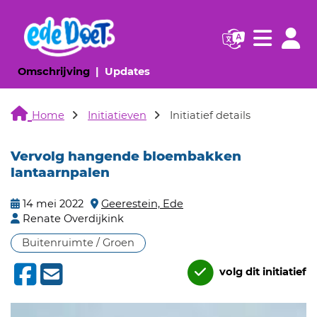
Navigatie websi
Navigatie
(huidige pagina)
(huidige pagina)
Omschrijving
Updates
Home
Initiatieven
Initiatief details
Vervolg hangende bloembakken
lantaarnpalen
14 mei 2022
Geerestein, Ede
Renate Overdijkink
Buitenruimte / Groen
volg dit initiatief