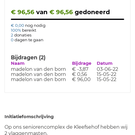
€ 96,56
van
€ 96,56
gedoneerd
€ 0,00
nog nodig
100%
bereikt
2
donaties
0
dagen te gaan
Bijdragen (2)
Naam
Bijdrage
Datum
madelon van den born
€ -3,87
03-06-22
madelon van den born
€ 0,56
15-05-22
madelon van den born
€ 96,00
15-05-22
Initiatiefomschrijving
Op ons seniorencomplex de Kleefsehof hebben wij
2 vlaggenmasten.