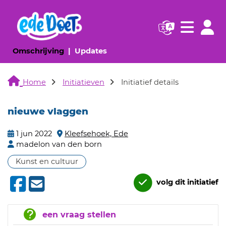
Navigatie websi
Navigatie
(huidige pagina)
(huidige pagina)
Omschrijving
Updates
Home
Initiatieven
Initiatief details
nieuwe vlaggen
1 jun 2022
Kleefsehoek, Ede
madelon van den born
Kunst en cultuur
volg dit initiatief
een vraag stellen