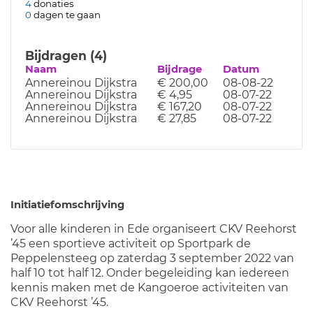
4
donaties
0
dagen te gaan
Bijdragen (4)
Naam
Bijdrage
Datum
Annereinou Dijkstra
€ 200,00
08-08-22
Annereinou Dijkstra
€ 4,95
08-07-22
Annereinou Dijkstra
€ 167,20
08-07-22
Annereinou Dijkstra
€ 27,85
08-07-22
Initiatiefomschrijving
Voor alle kinderen in Ede organiseert CKV Reehorst
’45 een sportieve activiteit op Sportpark de
Peppelensteeg op zaterdag 3 september 2022 van
half 10 tot half 12. Onder begeleiding kan iedereen
kennis maken met de Kangoeroe activiteiten van
CKV Reehorst ’45.