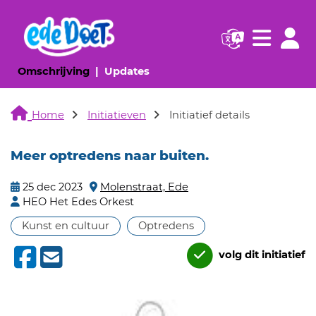
Navigatie websi
Navigatie
(huidige pagina)
(huidige pagina)
Omschrijving
Updates
Home
Initiatieven
Initiatief details
Meer optredens naar buiten.
25 dec 2023
Molenstraat, Ede
HEO Het Edes Orkest
Kunst en cultuur
Optredens
volg dit initiatief