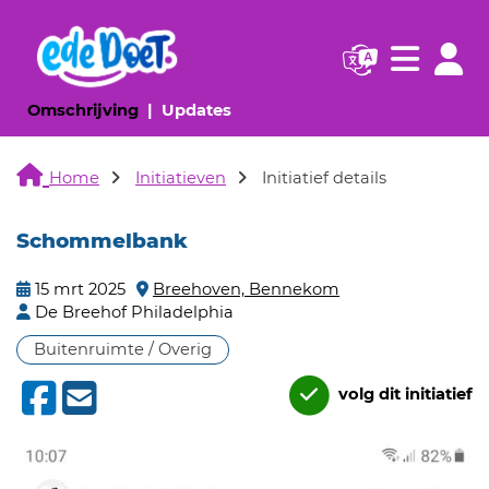
Navigatie websi
Navigatie
(huidige pagina)
(huidige pagina)
Omschrijving
Updates
Home
Initiatieven
Initiatief details
Schommelbank
15 mrt 2025
Breehoven, Bennekom
De Breehof Philadelphia
Buitenruimte / Overig
volg dit initiatief