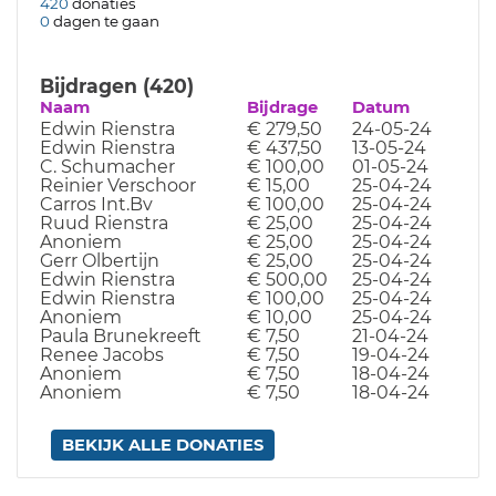
420
donaties
0
dagen te gaan
Bijdragen (420)
Naam
Bijdrage
Datum
Edwin Rienstra
€ 279,50
24-05-24
Edwin Rienstra
€ 437,50
13-05-24
C. Schumacher
€ 100,00
01-05-24
Reinier Verschoor
€ 15,00
25-04-24
Carros Int.Bv
€ 100,00
25-04-24
Ruud Rienstra
€ 25,00
25-04-24
Anoniem
€ 25,00
25-04-24
Gerr Olbertijn
€ 25,00
25-04-24
Edwin Rienstra
€ 500,00
25-04-24
Edwin Rienstra
€ 100,00
25-04-24
Anoniem
€ 10,00
25-04-24
Paula Brunekreeft
€ 7,50
21-04-24
Renee Jacobs
€ 7,50
19-04-24
Anoniem
€ 7,50
18-04-24
Anoniem
€ 7,50
18-04-24
BEKIJK ALLE DONATIES