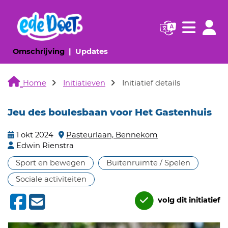
Navigatie websi
Navigatie
(huidige pagina)
(huidige pagina)
Omschrijving
Updates
Home
Initiatieven
Initiatief details
Jeu des boulesbaan voor Het Gastenhuis
1 okt 2024
Pasteurlaan, Bennekom
Edwin Rienstra
Sport en bewegen
Buitenruimte / Spelen
Sociale activiteiten
volg dit initiatief