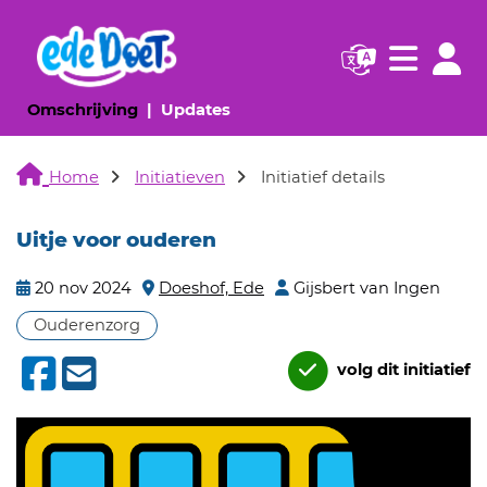
Navigatie websi
Navigatie
(huidige pagina)
(huidige pagina)
Omschrijving
Updates
Home
Initiatieven
Initiatief details
Uitje voor ouderen
20 nov 2024
Doeshof, Ede
Gijsbert van Ingen
Ouderenzorg
volg dit initiatief