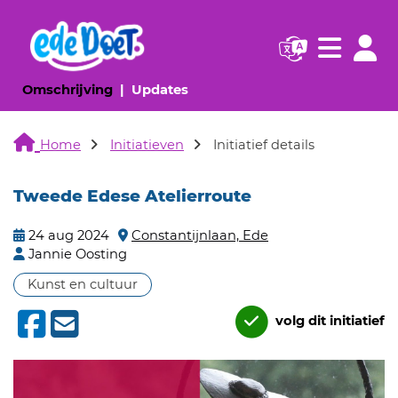
Navigatie websi
Navigatie
(huidige pagina)
(huidige pagina)
Omschrijving
Updates
Home
Initiatieven
Initiatief details
Tweede Edese Atelierroute
24 aug 2024
Constantijnlaan, Ede
Jannie Oosting
Kunst en cultuur
volg dit initiatief