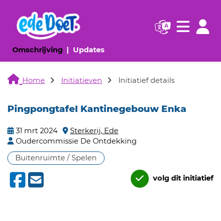
Navigatie websi
Navigatie
(huidige pagina)
(huidige pagina)
Omschrijving
Updates
Home
Initiatieven
Initiatief details
Pingpongtafel Kantinegebouw Enka
31 mrt 2024
Sterkerij, Ede
Oudercommissie De Ontdekking
Buitenruimte / Spelen
volg dit initiatief