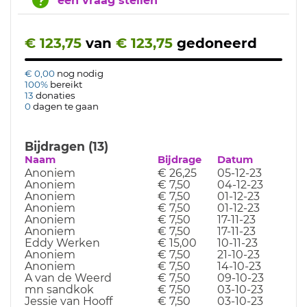
een vraag stellen
€ 123,75
van
€ 123,75
gedoneerd
€ 0,00
nog nodig
100%
bereikt
13
donaties
0
dagen te gaan
Bijdragen (13)
Naam
Bijdrage
Datum
Anoniem
€ 26,25
05-12-23
Anoniem
€ 7,50
04-12-23
Anoniem
€ 7,50
01-12-23
Anoniem
€ 7,50
01-12-23
Anoniem
€ 7,50
17-11-23
Anoniem
€ 7,50
17-11-23
Eddy Werken
€ 15,00
10-11-23
Anoniem
€ 7,50
21-10-23
Anoniem
€ 7,50
14-10-23
A van de Weerd
€ 7,50
09-10-23
mn sandkok
€ 7,50
03-10-23
Jessie van Hooff
€ 7,50
03-10-23