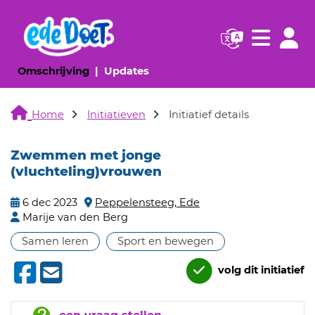
Navigatie websi
Navigatie
(huidige pagina)
(huidige pagina)
Omschrijving
Updates
Home
Initiatieven
Initiatief details
Zwemmen met jonge
(vluchteling)vrouwen
6 dec 2023
Peppelensteeg, Ede
Marije van den Berg
Samen leren
Sport en bewegen
volg dit initiatief