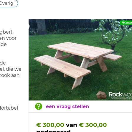
Overig
gbert
en voor
nde
 de
l, die we
trook aan
een vraag stellen
fortabel
€ 300,00
van
€ 300,00