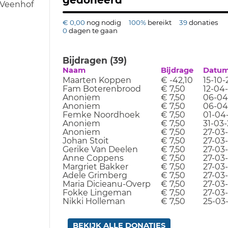
gedoneerd
 Veenhof
€ 0,00
nog nodig
100%
bereikt
39
donaties
0
dagen te gaan
Bijdragen (39)
Naam
Bijdrage
Datu
Maarten Koppen
€ -42,10
15-10-
Fam Boterenbrood
€ 7,50
12-04
Anoniem
€ 7,50
06-04
Anoniem
€ 7,50
06-04
Femke Noordhoek
€ 7,50
01-04
Anoniem
€ 7,50
31-03
Anoniem
€ 7,50
27-03
Johan Stoit
€ 7,50
27-03
Gerike Van Deelen
€ 7,50
27-03
Anne Coppens
€ 7,50
27-03
Margriet Bakker
€ 7,50
27-03
Adele Grimberg
€ 7,50
27-03
Maria Dicieanu-Overp
€ 7,50
27-03
Fokke Lingeman
€ 7,50
27-03
Nikki Holleman
€ 7,50
25-03
BEKIJK ALLE DONATIES