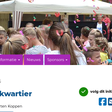
nformatie
Nieuws
Sponsors
G
kwartier
volg dit init
ten Koppen