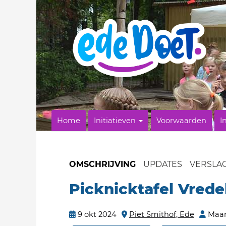
Home
Initiatieven
Voorwaarden
I
OMSCHRIJVING
UPDATES
VERSLA
Picknicktafel Vrede
9 okt 2024
Piet Smithof, Ede
Maar