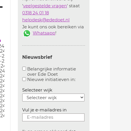
'
veelgestelde vragen
' staat
0318 24 01 18
helpdesk@ededoet.nl
Je kunt ons ook bereiken via
Whatsapp
!
m
24
-24
-24
Nieuwsbrief
-24
-24
Belangrijke informatie
-24
over Ede Doet
-24
Aanvinken om belangrijke informatie over ededoe
Aanvinken om informatie 
Nieuwe initiatieven in:
-24
-24
Selecteer wijk
-24
-24
-24
-24
Vul je e-mailadres in
-24
-24