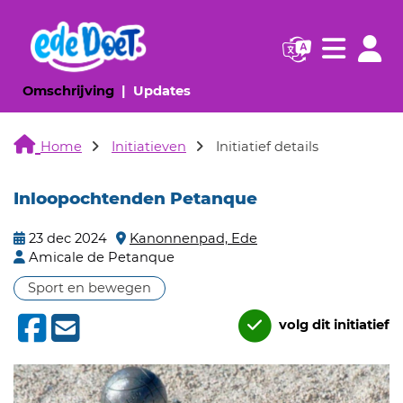
Navigatie websi
Navigatie
(huidige pagina)
(huidige pagina)
Omschrijving
Updates
Home
Initiatieven
Initiatief details
Inloopochtenden Petanque
23 dec 2024
Kanonnenpad, Ede
Amicale de Petanque
Sport en bewegen
volg dit initiatief