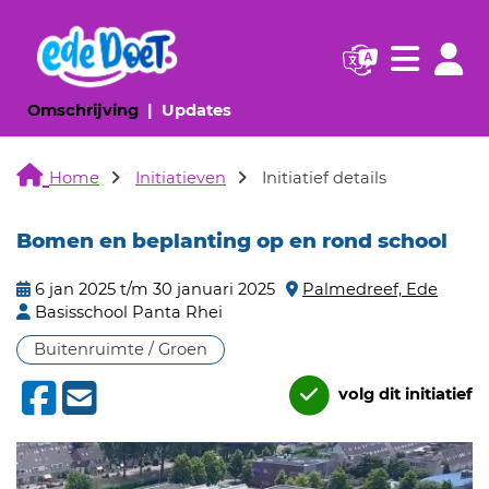
Navigatie websi
Navigatie
(huidige pagina)
(huidige pagina)
Omschrijving
Updates
Home
Initiatieven
Initiatief details
Bomen en beplanting op en rond school
6 jan 2025 t/m 30 januari 2025
Palmedreef, Ede
Basisschool Panta Rhei
Buitenruimte / Groen
volg dit initiatief