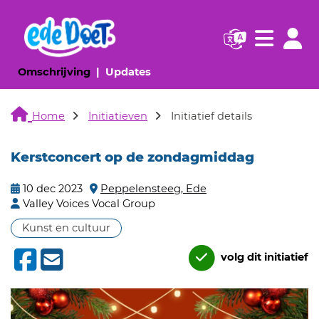
Navigatie websi
Navigatie
(huidige pagina)
(huidige pagina)
Omschrijving
Updates
Home
Initiatieven
Initiatief details
Kerstconcert op de zondagmiddag
10 dec 2023
Peppelensteeg, Ede
Valley Voices Vocal Group
Kunst en cultuur
volg dit initiatief