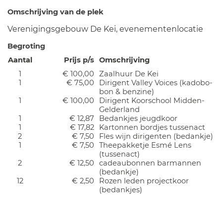
Omschrijving van de plek
Verenigingsgebouw De Kei, evenementenlocatie
Begroting
Aantal
Prijs p/s
Omschrijving
1
€ 100,00
Zaalhuur De Kei
1
€ 75,00
Dirigent Valley Voices (kadobo-
bon & benzine)
1
€ 100,00
Dirigent Koorschool Midden-
Gelderland
1
€ 12,87
Bedankjes jeugdkoor
1
€ 17,82
Kartonnen bordjes tussenact
2
€ 7,50
Fles wijn dirigenten (bedankje)
1
€ 7,50
Theepakketje Esmé Lens
(tussenact)
2
€ 12,50
cadeaubonnen barmannen
(bedankje)
12
€ 2,50
Rozen leden projectkoor
(bedankjes)