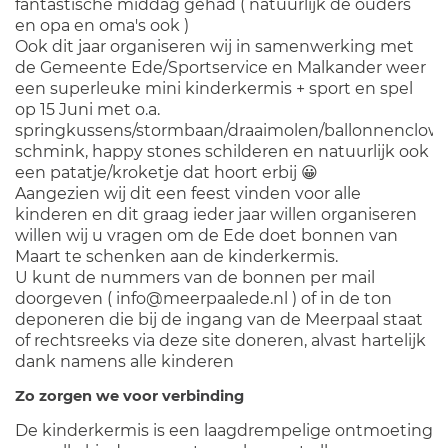
fantastische middag gehad ( natuurlijk de ouders
en opa en oma's ook )
Ook dit jaar organiseren wij in samenwerking met
de Gemeente Ede/Sportservice en Malkander weer
een superleuke mini kinderkermis + sport en spel
op 15 Juni met o.a.
springkussens/stormbaan/draaimolen/ballonnenclown
schmink, happy stones schilderen en natuurlijk ook
een patatje/kroketje dat hoort erbij 😀
Aangezien wij dit een feest vinden voor alle
kinderen en dit graag ieder jaar willen organiseren
willen wij u vragen om de Ede doet bonnen van
Maart te schenken aan de kinderkermis.
U kunt de nummers van de bonnen per mail
doorgeven ( info@meerpaalede.nl ) of in de ton
deponeren die bij de ingang van de Meerpaal staat
of rechtsreeks via deze site doneren, alvast hartelijk
dank namens alle kinderen
Zo zorgen we voor verbinding
De kinderkermis is een laagdrempelige ontmoeting