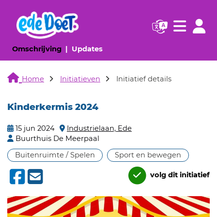
Navigatie websi
Navigatie
(huidige pagina)
(huidige pagina)
Omschrijving
Updates
Home
Initiatieven
Initiatief details
Kinderkermis 2024
15 jun 2024
Industrielaan, Ede
Buurthuis De Meerpaal
Buitenruimte / Spelen
Sport en bewegen
volg dit initiatief