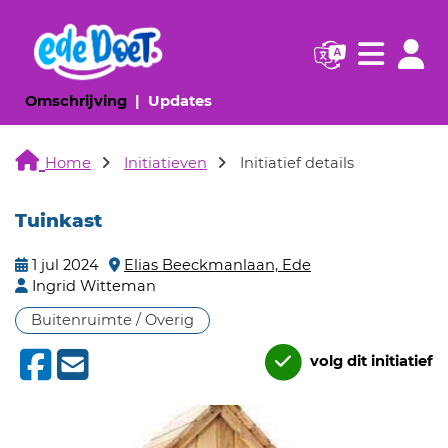
Navigatie websi
Navigatie
(huidige pagina)
(huidige pagina)
Omschrijving
Updates
Home
Initiatieven
Initiatief details
Tuinkast
1 jul 2024
Elias Beeckmanlaan, Ede
Ingrid Witteman
Buitenruimte / Overig
volg dit initiatief