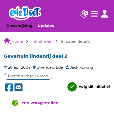
Navigatie websi
Navigatie
(huidige pagina)
(huidige pagina)
Omschrijving
Updates
Home
Initiatieven
Initiatief details
Geveltuin lindenrij deel 2
20 apr 2024
Driehoek, Ede
Jack Koning
Buitenruimte / Groen
volg dit initiatief
een vraag stellen