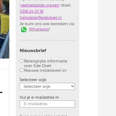
'
veelgestelde vragen
' staat
0318 24 01 18
helpdesk@ededoet.nl
Je kunt ons ook bereiken via
Whatsapp
!
Nieuwsbrief
Belangrijke informatie
over Ede Doet
Aanvinken om belangrijke informatie over ededoe
Aanvinken om informatie 
Nieuwe initiatieven in:
Selecteer wijk
Vul je e-mailadres in