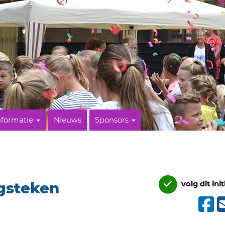
nformatie
Nieuws
Sponsors
gsteken
volg dit init