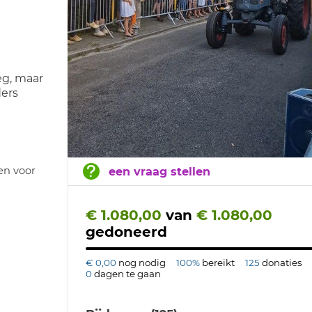
eg, maar
ders
en voor
een vraag stellen
€ 1.080,00
van
€ 1.080,00
gedoneerd
€ 0,00
nog nodig
100%
bereikt
125
donaties
0
dagen te gaan