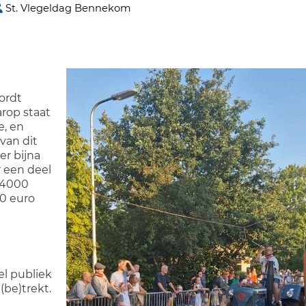
St. Vlegeldag Bennekom
wordt
rop staat
e, en
 van dit
er bijna
 een deel
 4000
00 euro
e
el publiek
(be)trekt.