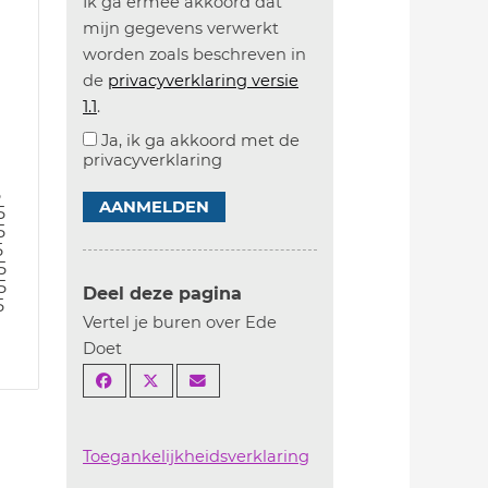
Ik ga ermee akkoord dat
mijn gegevens verwerkt
worden zoals beschreven in
de
privacyverklaring versie
1.1
.
Ja, ik ga akkoord met de
privacyverklaring
5
AANMELDEN
5
5
5
5
5
Deel deze pagina
5
Vertel je buren over Ede
Doet
Toegankelijkheidsverklaring