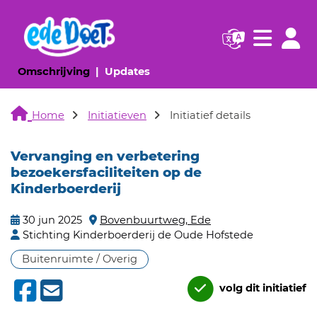
Navigatie websi
Navigatie
(huidige pagina)
(huidige pagina)
Omschrijving
Updates
Home
Initiatieven
Initiatief details
Vervanging en verbetering
bezoekersfaciliteiten op de
Kinderboerderij
30 jun 2025
Bovenbuurtweg, Ede
Stichting Kinderboerderij de Oude Hofstede
Buitenruimte / Overig
volg dit initiatief