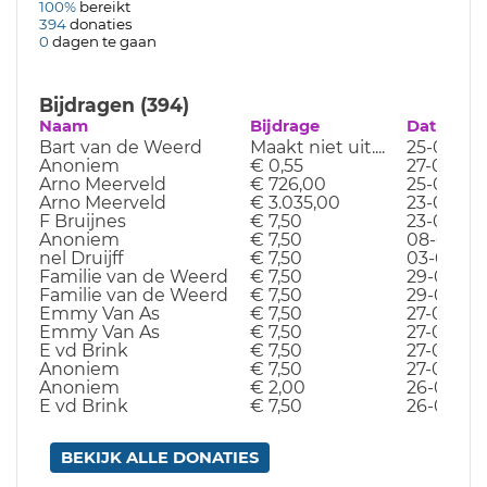
100%
bereikt
394
donaties
0
dagen te gaan
Bijdragen (394)
Naam
Bijdrage
Datum
Bart van de Weerd
Maakt niet uit....
25-09-25
Anoniem
€ 0,55
27-04-19
Arno Meerveld
€ 726,00
25-04-19
Arno Meerveld
€ 3.035,00
23-04-19
F Bruijnes
€ 7,50
23-04-19
Anoniem
€ 7,50
08-04-19
nel Druijff
€ 7,50
03-04-19
Familie van de Weerd
€ 7,50
29-03-19
Familie van de Weerd
€ 7,50
29-03-19
Emmy Van As
€ 7,50
27-03-19
Emmy Van As
€ 7,50
27-03-19
E vd Brink
€ 7,50
27-03-19
Anoniem
€ 7,50
27-03-19
Anoniem
€ 2,00
26-03-19
E vd Brink
€ 7,50
26-03-19
BEKIJK ALLE DONATIES