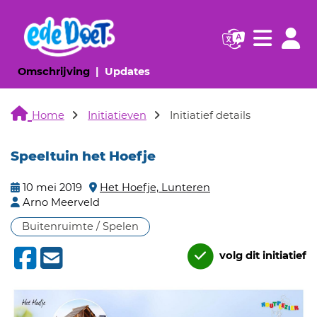
Navigatie websi
Navigatie
(huidige pagina)
(huidige pagina)
Omschrijving
Updates
Home
Initiatieven
Initiatief details
Speeltuin het Hoefje
10 mei 2019
Het Hoefje, Lunteren
Arno Meerveld
Buitenruimte / Spelen
volg dit initiatief