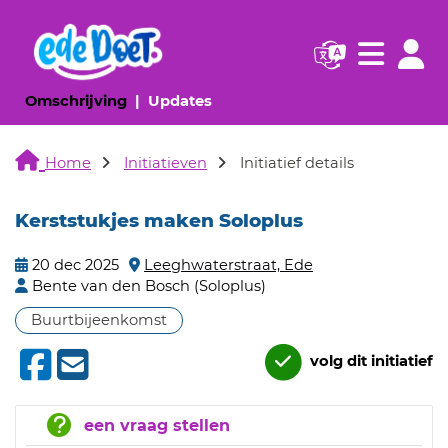
Navigatie websi
Navigatie
(huidige pagina)
(huidige pagina)
Omschrijving
Updates
Home
Initiatieven
Initiatief details
Kerststukjes maken Soloplus
20 dec 2025
Leeghwaterstraat, Ede
Bente van den Bosch (Soloplus)
Buurtbijeenkomst
volg dit initiatief
een vraag stellen