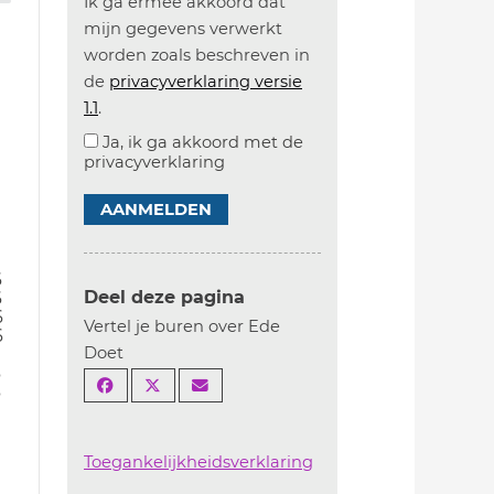
Ik ga ermee akkoord dat
mijn gegevens verwerkt
worden zoals beschreven in
de
privacyverklaring versie
1.1
.
Ja, ik ga akkoord met de
privacyverklaring
AANMELDEN
6
Deel deze pagina
6
6
Vertel je buren over Ede
6
Doet
6
6
Toegankelijkheidsverklaring