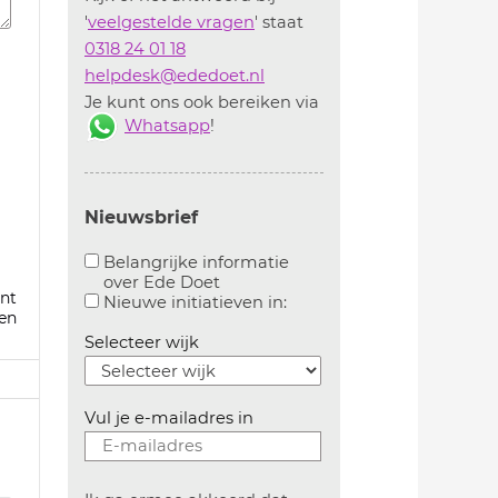
'
veelgestelde vragen
' staat
0318 24 01 18
helpdesk@ededoet.nl
Je kunt ons ook bereiken via
Whatsapp
!
Nieuwsbrief
Belangrijke informatie
over Ede Doet
nt
Aanvinken om belangrijke informatie over ededoe
Aanvinken om informatie 
Nieuwe initiatieven in:
en
Selecteer wijk
Vul je e-mailadres in