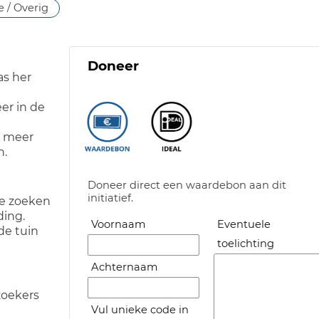
 / Overig
Doneer
as her
er in de
n meer
n.
Doneer direct een waardebon aan dit
initiatief.
te zoeken
ding.
Voornaam
Eventuele
de tuin
toelichting
Achternaam
zoekers
Vul unieke code in