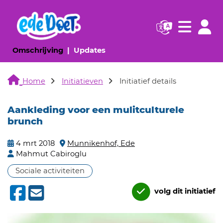
Navigatie websi
Navigatie
(huidige pagina)
(huidige pagina)
Omschrijving
Updates
Home
Initiatieven
Initiatief details
Aankleding voor een mulitculturele
brunch
4 mrt 2018
Munnikenhof, Ede
Mahmut Cabiroglu
Sociale activiteiten
volg dit initiatief