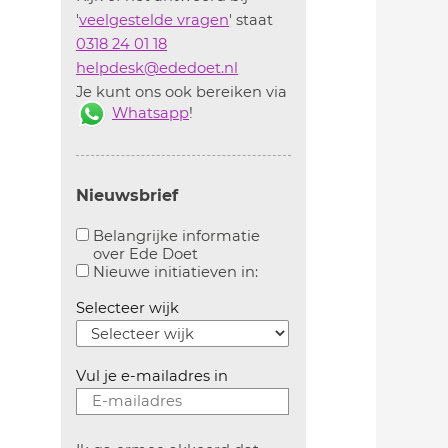
'
veelgestelde vragen
' staat
0318 24 01 18
helpdesk@ededoet.nl
Je kunt ons ook bereiken via
Whatsapp
!
Nieuwsbrief
Belangrijke informatie
over Ede Doet
Aanvinken om belangrijke informatie over ededoe
Aanvinken om informatie 
Nieuwe initiatieven in:
Selecteer wijk
Vul je e-mailadres in