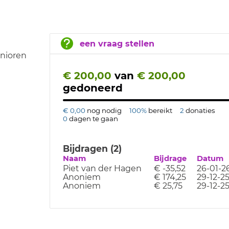
een vraag stellen
enioren
€ 200,00
van
€ 200,00
gedoneerd
€ 0,00
nog nodig
100%
bereikt
2
donaties
0
dagen te gaan
Bijdragen (2)
Naam
Bijdrage
Datum
Piet van der Hagen
€ -35,52
26-01-2
Anoniem
€ 174,25
29-12-2
Anoniem
€ 25,75
29-12-2