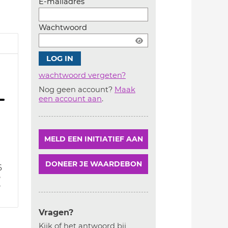
E-mailadres
Wachtwoord
wachtwoord vergeten?
Nog geen account?
Maak
Account
een account aan
.
aanmaken
MELD EEN INITIATIEF AAN
DONEER JE WAARDEBON
6
5
5
Vragen?
Kijk of het antwoord bij