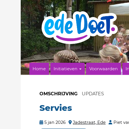
Home
Initiatieven
Voorwaarden
I
OMSCHRIJVING
UPDATES
Servies
5 jan 2026
Jadestraat, Ede
Piet v