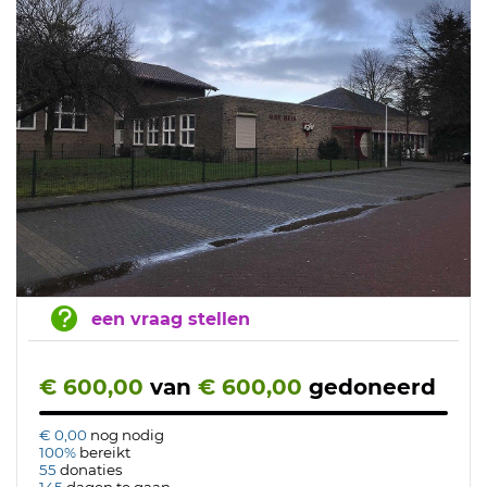
een vraag stellen
€ 600,00
van
€ 600,00
gedoneerd
€ 0,00
nog nodig
100%
bereikt
55
donaties
145
dagen te gaan