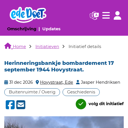
Navigatie websi
Navigatie
(huidige pagina)
(huidige pagina)
Omschrijving
Updates
Home
Initiatieven
Initiatief details
Herinneringsbankje bombardement 17
september 1944 Hovystraat.
31 dec 2026
Hovystraat, Ede
Jasper Hendriksen
Buitenruimte / Overig
Geschiedenis
volg dit initiatief