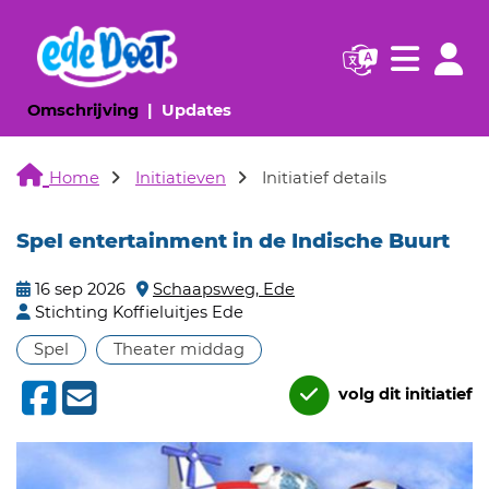
Navigatie websi
Navigatie
(huidige pagina)
(huidige pagina)
Omschrijving
Updates
Home
Initiatieven
Initiatief details
Spel entertainment in de Indische Buurt
16 sep 2026
Schaapsweg, Ede
Stichting Koffieluitjes Ede
Spel
Theater middag
volg dit initiatief