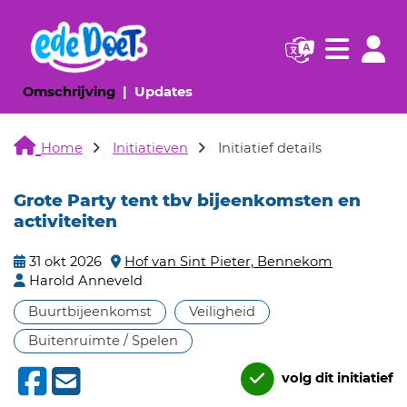
Navigatie websi
Navigatie
(huidige pagina)
(huidige pagina)
Omschrijving
Updates
Home
Initiatieven
Initiatief details
Grote Party tent tbv bijeenkomsten en
activiteiten
31 okt 2026
Hof van Sint Pieter, Bennekom
Harold Anneveld
Buurtbijeenkomst
Veiligheid
Buitenruimte / Spelen
volg dit initiatief