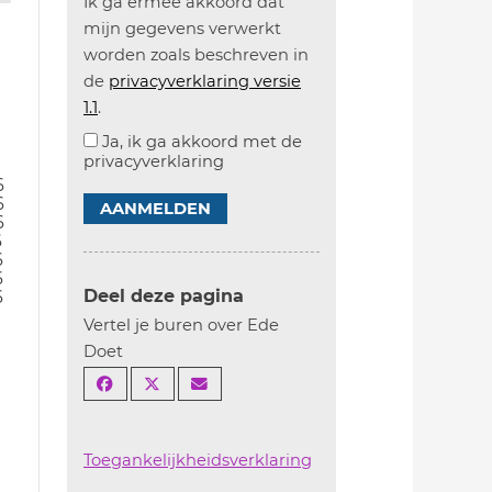
Ik ga ermee akkoord dat
mijn gegevens verwerkt
worden zoals beschreven in
de
privacyverklaring versie
1.1
.
Ja, ik ga akkoord met de
privacyverklaring
6
6
AANMELDEN
6
6
6
6
Deel deze pagina
6
Vertel je buren over Ede
Doet
Toegankelijkheidsverklaring