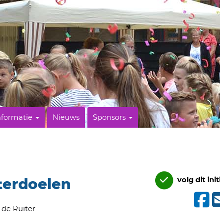
nformatie
Nieuws
Sponsors
terdoelen
volg dit init
 de Ruiter