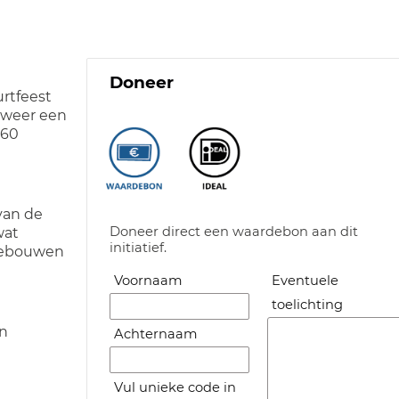
Doneer
rtfeest
r weer een
 60
van de
Doneer direct een waardebon aan dit
wat
initiatief.
 gebouwen
Voornaam
Eventuele
toelichting
en
Achternaam
Vul unieke code in