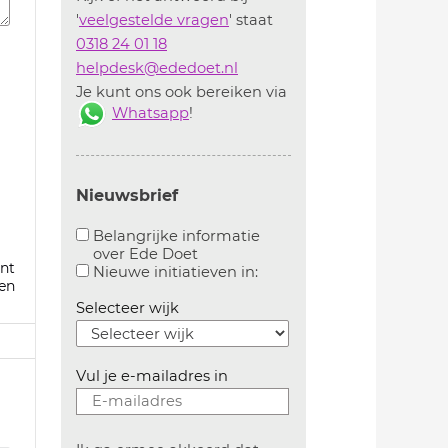
'
veelgestelde vragen
' staat
0318 24 01 18
helpdesk@ededoet.nl
Je kunt ons ook bereiken via
Whatsapp
!
Nieuwsbrief
Belangrijke informatie
over Ede Doet
nt
Aanvinken om belangrijke informatie over ededoe
Aanvinken om informatie 
Nieuwe initiatieven in:
en
Selecteer wijk
Vul je e-mailadres in