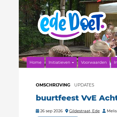
Home
Initiatieven
Voorwaarden
I
OMSCHRIJVING
UPDATES
buurtfeest VvE Ach
26 sep 2026
Gildestraat, Ede
Melis