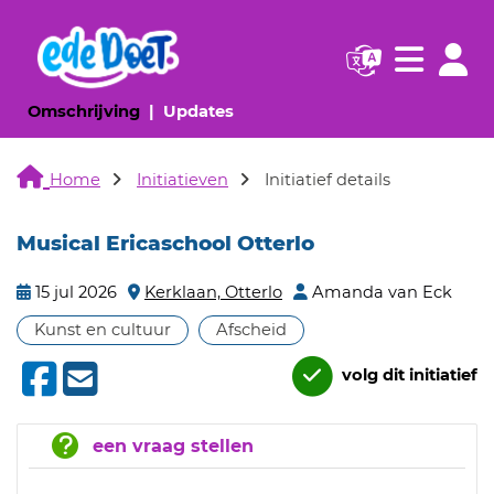
Navigatie websi
Navigatie
(huidige pagina)
(huidige pagina)
Omschrijving
Updates
Home
Initiatieven
Initiatief details
Musical Ericaschool Otterlo
15 jul 2026
Kerklaan, Otterlo
Amanda van Eck
Kunst en cultuur
Afscheid
volg dit initiatief
een vraag stellen