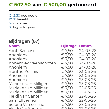
€ 502,50
van
€ 500,00
gedoneerd
€ -2,50
nog nodig
101%
bereikt
67
donaties
0
dagen te gaan
Bijdragen (67)
Naam
Bijdrage
Datum
Yanti Szenasi
€ 7,50
24-03-26
Anoniem
€ 7,50
24-03-26
Anoniem
€ 7,50
24-03-26
Annemiek Veenschoten
€ 7,50
24-03-26
Anoniem
€ 7,50
24-03-26
Benthe Kennis
€ 7,50
23-03-26
Anoniem
€ 7,50
23-03-26
Anoniem
€ 7,50
23-03-26
Marieke van Milligen
€ 7,50
23-03-26
Marieke van Milligen
€ 7,50
22-03-26
Marieke van Milligen
€ 7,50
22-03-26
Heidi Van Santen
€ 7,50
22-03-26
Sam Elfvering
€ 7,50
22-03-26
Selena Van omme
€ 7,50
22-03-26
Heidi Van Santen
€ 7,50
22-03-26