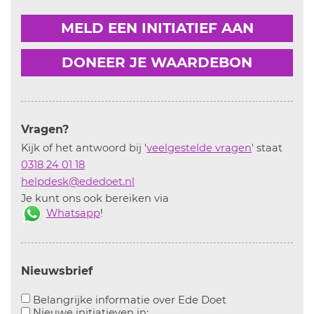
MELD EEN INITIATIEF AAN
DONEER JE WAARDEBON
Vragen?
Kijk of het antwoord bij '
veelgestelde vragen
' staat
0318 24 01 18
helpdesk@ededoet.nl
Je kunt ons ook bereiken via
Whatsapp
!
Nieuwsbrief
Aanvinken om bel
Belangrijke informatie over Ede Doet
Aanvinken om informatie over n
Nieuwe initiatieven in: