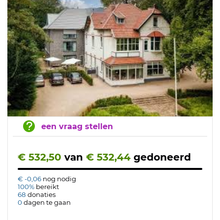
een vraag stellen
€ 532,50
van
€ 532,44
gedoneerd
€ -0,06
nog nodig
100%
bereikt
68
donaties
0
dagen te gaan