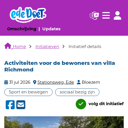
Navigatie websi
Navigatie
(huidige pagina)
(huidige pagina)
Omschrijving
Updates
Home
Initiatieven
Initiatief details
Activiteiten voor de bewoners van villa
Richmond
31 jul 2026
Stationsweg, Ede
Bloezem
Sport en bewegen
sociaal bezig zijn
volg dit initiatief