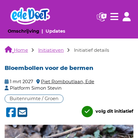
Navigatie websi
Navigatie
(huidige pagina)
(huidige pagina)
Omschrijving
Updates
Home
Initiatieven
Initiatief details
Bloembollen voor de bermen
1 mrt 2027
Piet Romboutlaan, Ede
Platform Simon Stevin
Buitenruimte / Groen
volg dit initiatief