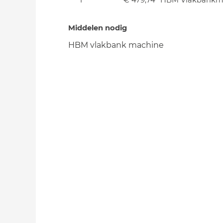
1
€ 479,74
HBM Vlakbankm
Middelen nodig
HBM vlakbank machine