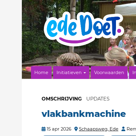
Home
Initiatieven
Voorwaarden
I
OMSCHRIJVING
UPDATES
vlakbankmachine
15 apr 2026
Schaapsweg, Ede
Rem