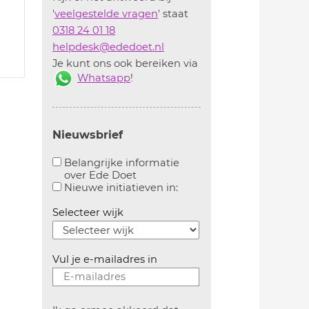
'
veelgestelde vragen
' staat
0318 24 01 18
helpdesk@ededoet.nl
Je kunt ons ook bereiken via
Whatsapp
!
Nieuwsbrief
Belangrijke informatie
over Ede Doet
Aanvinken om belangrijke informatie over ededoe
Aanvinken om informatie 
Nieuwe initiatieven in:
Selecteer wijk
Vul je e-mailadres in