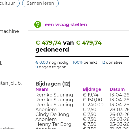
cultuur
Samen leren
een vraag stellen
 machine
€ 479,74
van
€ 479,74
gedoneerd
€ 0,00
nog nodig
100%
bereikt
12
donaties
.
0
dagen te gaan
tsnijclub.
Bijdragen (12)
Naam
Bijdrage
Datum
Remko Suurling
€ 19,74
13-04-2
Remko Suurling
€ 150,00
13-04-2
Remko Suurling
€ 240,00
13-04-2
Anoniem
€ 7,50
28-03-2
Cindy De Jong
€ 7,50
26-03-2
Anoniem
€ 7,50
25-03-2
Henny Ter Borg
€ 7,50
25-03-2