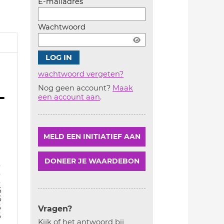
E-mailadres
Wachtwoord
wachtwoord vergeten?
Nog geen account?
Maak
Account
een account aan
.
aanmaken
MELD EEN INITIATIEF AAN
DONEER JE WAARDEBON
6
6
6
6
6
6
Vragen?
6
Kijk of het antwoord bij