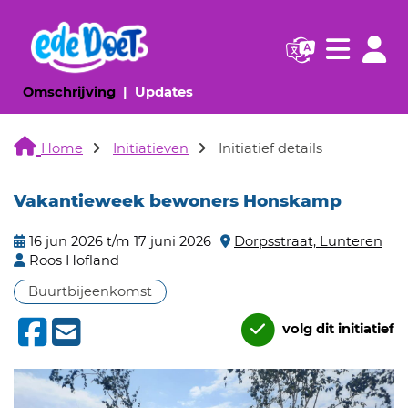
Navigatie websi
Navigatie
(huidige pagina)
(huidige pagina)
Omschrijving
Updates
Home
Initiatieven
Initiatief details
Vakantieweek bewoners Honskamp
16 jun 2026 t/m 17 juni 2026
Dorpsstraat, Lunteren
Roos Hofland
Buurtbijeenkomst
volg dit initiatief