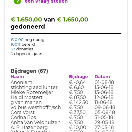
een vraag stellen
€ 1.650,00
van
€ 1.650,00
gedoneerd
€ 0,00
nog nodig
100%
bereikt
67
donaties
0
dagen te gaan
Bijdragen (67)
Naam
Bijdrage
Datum
Anoniem
€ -0,64
01-08-18
stichting aed lunter
€ 6,60
15-06-18
Mieke Rozemeijer
€ 7,50
13-06-18
Heidi Mostert
€ 87,50
12-06-18
g van manen
€ 142,50
11-06-18
vd bus westhoffh/sch
€ 7,50
09-06-18
Cora Vorst
€ 37,50
05-06-18
Corina Bos
€ 7,50
31-05-18
Anita Van Veldhuizen
€ 7,50
29-05-18
A. P. Hazenberg
€ 10,00
27-05-18