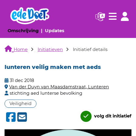
Navigatie websi
Navigatie
(huidige pagina)
(huidige pagina)
Omschrijving
Updates
Home
Initiatieven
Initiatief details
lunteren veilig maken met aeds
31 dec 2018
Van der Duyn van Maasdamstraat, Lunteren
stichting aed lunterse bevolking
Veiligheid
volg dit initiatief