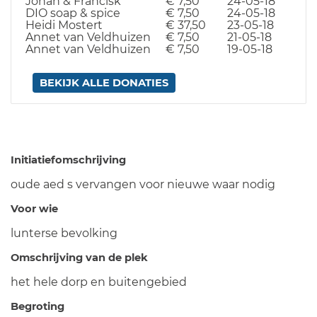
Johan & Francisk
€ 7,50
24-05-18
DIO soap & spice
€ 7,50
24-05-18
Heidi Mostert
€ 37,50
23-05-18
Annet van Veldhuizen
€ 7,50
21-05-18
Annet van Veldhuizen
€ 7,50
19-05-18
BEKIJK ALLE DONATIES
Initiatiefomschrijving
oude aed s vervangen voor nieuwe waar nodig
Voor wie
lunterse bevolking
Omschrijving van de plek
het hele dorp en buitengebied
Begroting