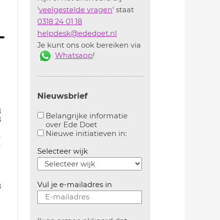
'
veelgestelde vragen
' staat
0318 24 01 18
helpdesk@ededoet.nl
Je kunt ons ook bereiken via
Whatsapp
!
Nieuwsbrief
8
Belangrijke informatie
8
over Ede Doet
Aanvinken om belangrijke informatie over ededoe
Aanvinken om informatie 
Nieuwe initiatieven in:
8
8
Selecteer wijk
Vul je e-mailadres in
8