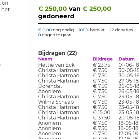
, en
€ 250,00
van
€ 250,00
t het
gedoneerd
€ 0,00
nog nodig
100%
bereikt
22
donaties
0
dagen te gaan
Bijdragen (22)
Naam
Bijdrage
Datum
Hettie van Eck
€ 23,75
01-06-18
n
Christa Hartman
€ 7,50
30-05-1
Christa Hartman
€ 7,50
30-05-1
Christa Hartman
€ 7,50
27-05-18
Dorenda .
€ 7,50
26-05-1
Anoniem
€ 7,50
26-05-1
Christa Hartman
€ 7,50
23-05-18
Wilma Schaap
€ 7,50
23-05-18
Christa Hartman
€ 7,50
23-05-18
Christa Hartman
€ 15,00
23-05-18
Christa Hartman
€ 37,50
20-05-1
Anoniem
€ 7,50
18-05-18
Anoniem
€ 7,50
18-05-18
Anoniem
€ 7,50
17-05-18
Anoniem
€ 3,75
17-05-18