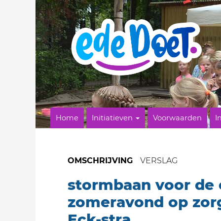
Home
Initiatieven
Voorwaarden
I
OMSCHRIJVING
VERSLAG
stormbaan voor de
zomeravond op zorg
Eck-stra