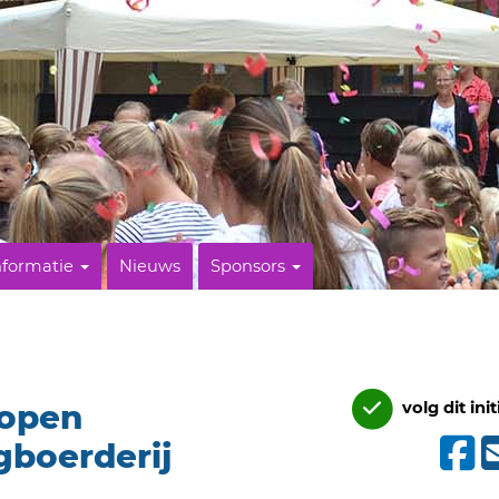
nformatie
Nieuws
Sponsors
 open
volg dit init
boerderij