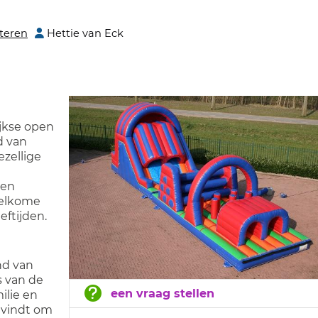
teren
Hettie van Eck
ijkse open
d van
ezellige
 en
welkome
eftijden.
nd van
s van de
een vraag stellen
ilie en
k vindt om