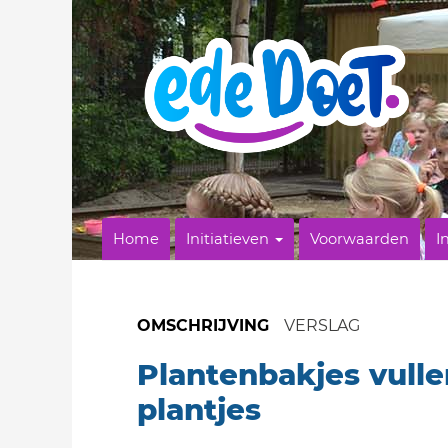
Home
Initiatieven
Voorwaarden
I
OMSCHRIJVING
VERSLAG
Plantenbakjes vull
plantjes