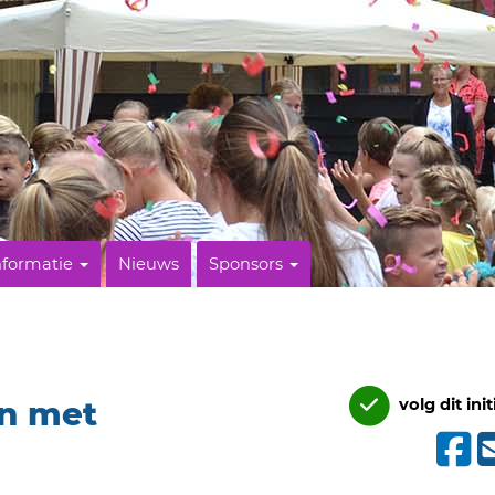
nformatie
Nieuws
Sponsors
en met
volg dit init