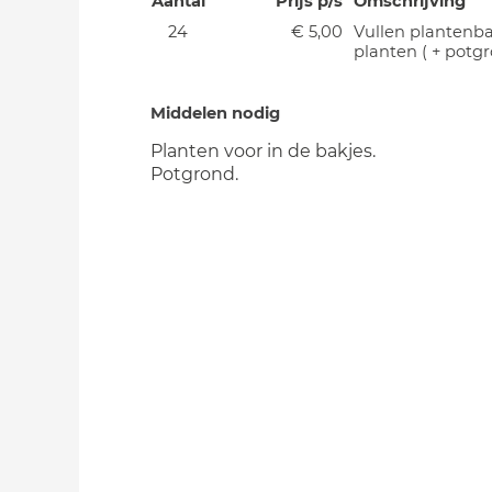
Aantal
Prijs p/s
Omschrijving
24
€ 5,00
Vullen plantenb
planten ( + potg
Middelen nodig
Planten voor in de bakjes.
Potgrond.