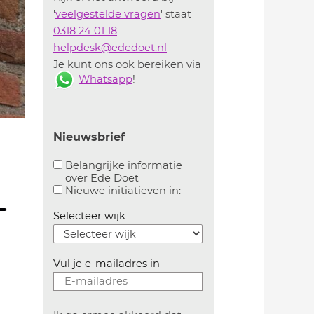
'
veelgestelde vragen
' staat
0318 24 01 18
helpdesk@ededoet.nl
Je kunt ons ook bereiken via
Whatsapp
!
Nieuwsbrief
Belangrijke informatie
over Ede Doet
Aanvinken om belangrijke informatie over ededoe
Aanvinken om informatie 
Nieuwe initiatieven in:
Selecteer wijk
Vul je e-mailadres in