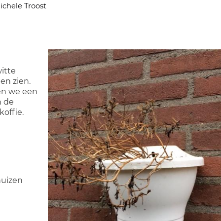
ichele Troost
itte
en zien.
en we een
n de
offie.
huizen