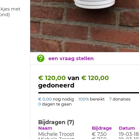
akjes met
rond)
een vraag stellen
€ 120,00
van
€ 120,00
gedoneerd
€ 0,00
nog nodig
100%
bereikt
7
donaties
0
dagen te gaan
Bijdragen (7)
Naam
Bijdrage
Datum
Michele Troost
€ 7,50
19-03-18