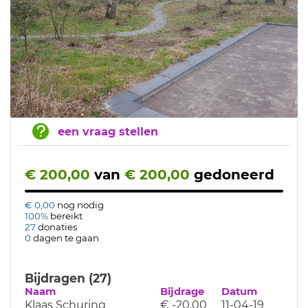
een vraag stellen
€ 200,00
van
€ 200,00
gedoneerd
€ 0,00
nog nodig
100%
bereikt
27
donaties
0
dagen te gaan
Bijdragen (27)
Naam
Bijdrage
Datum
Klaas Schuring
€ -20,00
11-04-19