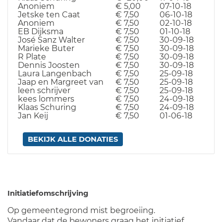
Anoniem
€ 5,00
07-10-18
Jetske ten Caat
€ 7,50
06-10-18
Anoniem
€ 7,50
02-10-18
EB Dijksma
€ 7,50
01-10-18
José Sanz Walter
€ 7,50
30-09-18
Marieke Buter
€ 7,50
30-09-18
R Plate
€ 7,50
30-09-18
Dennis Joosten
€ 7,50
30-09-18
Laura Langenbach
€ 7,50
25-09-18
Jaap en Margreet van
€ 7,50
25-09-18
leen schrijver
€ 7,50
25-09-18
kees lommers
€ 7,50
24-09-18
Klaas Schuring
€ 7,50
24-09-18
Jan Keij
€ 7,50
01-06-18
BEKIJK ALLE DONATIES
Initiatiefomschrijving
Op gemeentegrond mist begroeiing.
Vandaar dat de bewoners graag het initiatief