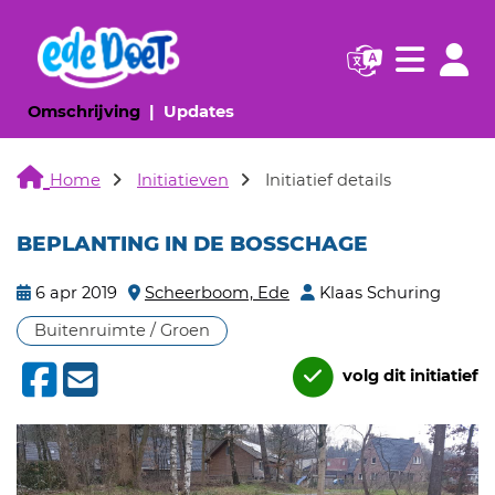
Navigatie websi
Navigatie
(huidige pagina)
(huidige pagina)
Omschrijving
Updates
Home
Initiatieven
Initiatief details
BEPLANTING IN DE BOSSCHAGE
6 apr 2019
Scheerboom, Ede
Klaas Schuring
Buitenruimte / Groen
volg dit initiatief