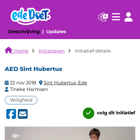
Navigatie websi
Navigatie
(huidige pagina)
(huidige pagina)
Omschrijving
Updates
Home
Initiatieven
Initiatief details
AED Sint Hubertus
22 nov 2018
Sint Hubertus, Ede
Tineke Harmsen
Veiligheid
volg dit initiatief