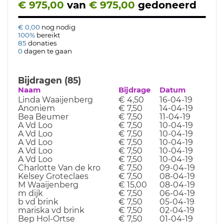
€ 975,00
van
€ 975,00
gedoneerd
€ 0,00
nog nodig
100%
bereikt
85
donaties
0
dagen te gaan
Bijdragen (85)
Naam
Bijdrage
Datum
Linda Waaijenberg
€ 4,50
16-04-19
Anoniem
€ 7,50
14-04-19
Bea Beumer
€ 7,50
11-04-19
A Vd Loo
€ 7,50
10-04-19
A Vd Loo
€ 7,50
10-04-19
A Vd Loo
€ 7,50
10-04-19
A Vd Loo
€ 7,50
10-04-19
A Vd Loo
€ 7,50
10-04-19
Charlotte Van de kro
€ 7,50
09-04-19
Kelsey Groteclaes
€ 7,50
08-04-19
M Waaijenberg
€ 15,00
08-04-19
m dijk
€ 7,50
06-04-19
b vd brink
€ 7,50
05-04-19
mariska vd brink
€ 7,50
02-04-19
Bep Hol-Ortse
€ 7,50
01-04-19