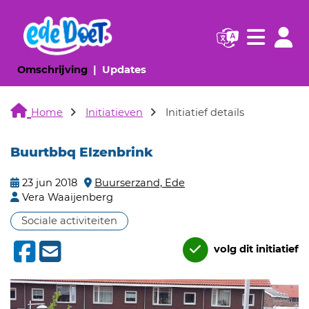
Navigatie websi
Navigatie
(huidige pagina)
(huidige pagina)
Omschrijving
Updates
Home
Initiatieven
Initiatief details
Buurtbbq Elzenbrink
23 jun 2018
Buurserzand, Ede
Vera Waaijenberg
Sociale activiteiten
volg dit initiatief