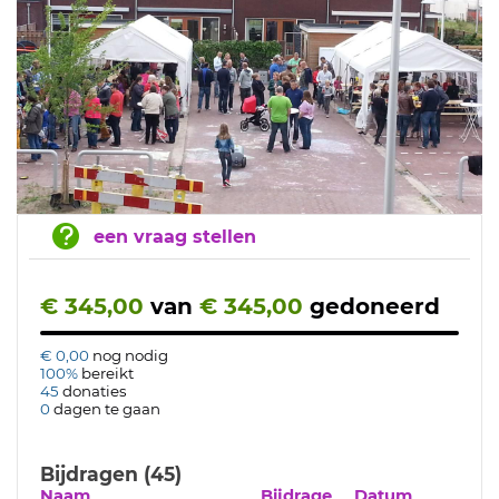
een vraag stellen
€ 345,00
van
€ 345,00
gedoneerd
€ 0,00
nog nodig
100%
bereikt
45
donaties
0
dagen te gaan
Bijdragen (45)
Naam
Bijdrage
Datum