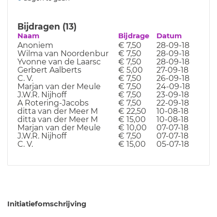
Bijdragen (13)
Naam
Bijdrage
Datum
Anoniem
€ 7,50
28-09-18
Wilma van Noordenbur
€ 7,50
28-09-18
Yvonne van de Laarsc
€ 7,50
28-09-18
Gerbert Aalberts
€ 5,00
27-09-18
C. V.
€ 7,50
26-09-18
Marjan van der Meule
€ 7,50
24-09-18
J.W.R. Nijhoff
€ 7,50
23-09-18
A Rotering-Jacobs
€ 7,50
22-09-18
ditta van der Meer M
€ 22,50
10-08-18
ditta van der Meer M
€ 15,00
10-08-18
Marjan van der Meule
€ 10,00
07-07-18
J.W.R. Nijhoff
€ 7,50
07-07-18
C. V.
€ 15,00
05-07-18
Initiatiefomschrijving