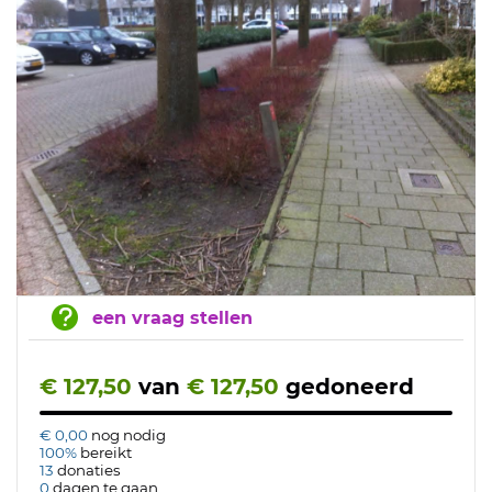
een vraag stellen
€ 127,50
van
€ 127,50
gedoneerd
€ 0,00
nog nodig
100%
bereikt
13
donaties
0
dagen te gaan