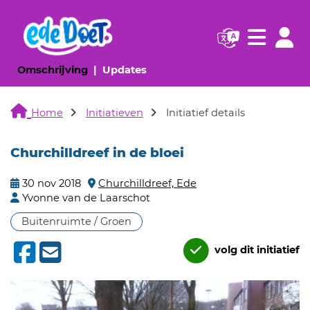
Navigatie websi
Navigatie
(huidige pagina)
(huidige pagina)
Omschrijving
Updates
Home
Initiatieven
Initiatief details
Churchilldreef in de bloei
30 nov 2018
Churchilldreef, Ede
Yvonne van de Laarschot
Buitenruimte / Groen
volg dit initiatief