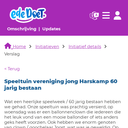
Navigatie websi
Navigatie
(huidige pagina)
(huidige pagina)
Omschrijving
Updates
Home
Initiatieven
Initiatief details
Verslag
< Terug
Speeltuin vereniging jong Harskamp 60
jarig bestaan
Wat een heerlijke speelweek / 60 jarig bestaan hebben
we gehad. Onze speeltuin was prachtig versierd, op
woensdag was er een ballonnenclown die iedereen die
het leuk vond van een mooie ballondier of iets anders
geks heeft voorzien. Ook hebben we enorm genoten
van clown / goochelaar Joost, wat was ie geweldig. Op