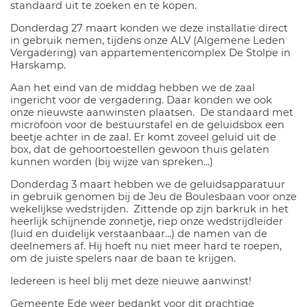
standaard uit te zoeken en te kopen.
Donderdag 27 maart konden we deze installatie direct
in gebruik nemen, tijdens onze ALV (Algemene Leden
Vergadering) van appartementencomplex De Stolpe in
Harskamp.
Aan het eind van de middag hebben we de zaal
ingericht voor de vergadering. Daar konden we ook
onze nieuwste aanwinsten plaatsen. De standaard met
microfoon voor de bestuurstafel en de geluidsbox een
beetje achter in de zaal. Er komt zoveel geluid uit de
box, dat de gehoortoestellen gewoon thuis gelaten
kunnen worden (bij wijze van spreken...)
Donderdag 3 maart hebben we de geluidsapparatuur
in gebruik genomen bij de Jeu de Boulesbaan voor onze
wekelijkse wedstrijden. Zittende op zijn barkruk in het
heerlijk schijnende zonnetje, riep onze wedstrijdleider
(luid en duidelijk verstaanbaar...) de namen van de
deelnemers af. Hij hoeft nu niet meer hard te roepen,
om de juiste spelers naar de baan te krijgen.
Iedereen is heel blij met deze nieuwe aanwinst!
Gemeente Ede weer bedankt voor dit prachtige