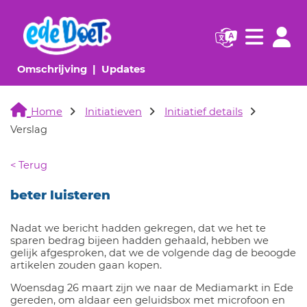
Navigatie websi
Navigatie
(huidige pagina)
(huidige pagina)
Omschrijving
Updates
Home
Initiatieven
Initiatief details
Verslag
< Terug
beter luisteren
Nadat we bericht hadden gekregen, dat we het te
sparen bedrag bijeen hadden gehaald, hebben we
gelijk afgesproken, dat we de volgende dag de beoogde
artikelen zouden gaan kopen.
Woensdag 26 maart zijn we naar de Mediamarkt in Ede
gereden, om aldaar een geluidsbox met microfoon en